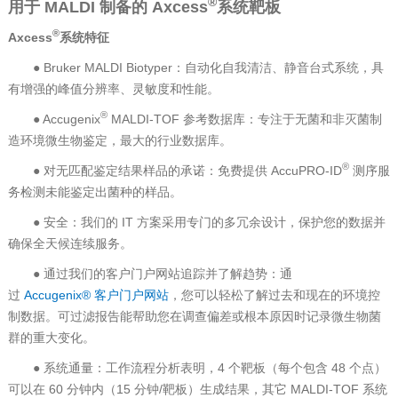
®
用于 MALDI 制备的 Axcess
系统靶板
®
Axcess
系统特征
● Bruker MALDI Biotyper：自动化自我清洁、静音台式系统，具
有增强的峰值分辨率、灵敏度和性能。
®
● Accugenix
MALDI-TOF 参考数据库：专注于无菌和非灭菌制
造环境微生物鉴定，最大的行业数据库。
®
● 对无匹配鉴定结果样品的承诺：免费提供 AccuPRO-ID
测序服
务检测未能鉴定出菌种的样品。
● 安全：我们的 IT 方案采用专门的多冗余设计，保护您的数据并
确保全天候连续服务。
● 通过我们的客户门户网站追踪并了解趋势：通
过
Accugenix® 客户门户网站
，您可以轻松了解过去和现在的环境控
制数据。可过滤报告能帮助您在调查偏差或根本原因时记录微生物菌
群的重大变化。
● 系统通量：工作流程分析表明，4 个靶板（每个包含 48 个点）
可以在 60 分钟内（15 分钟/靶板）生成结果，其它 MALDI-TOF 系统