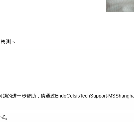
毒素检测
>
请通过EndoCelsisTechSupport-MSShanghai@cri
方式。