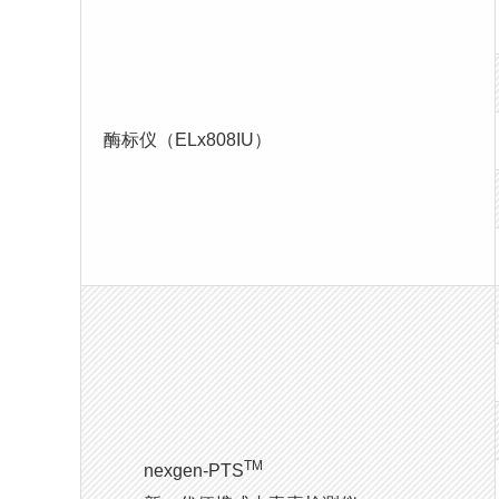
酶标仪（ELx808IU）
TM
nexgen-PTS