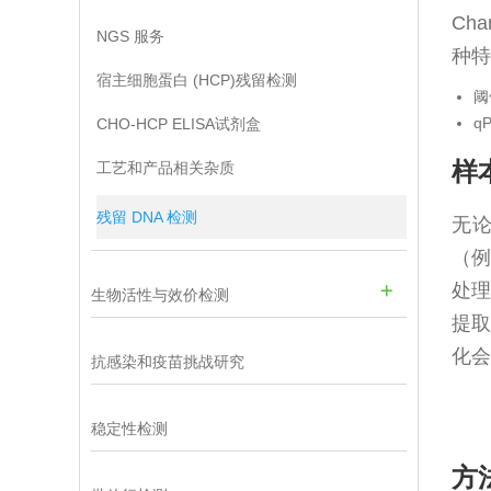
Ch
NGS 服务
种特
宿主细胞蛋白 (HCP)残留检测
阈
q
CHO-HCP ELISA试剂盒
样
工艺和产品相关杂质
残留 DNA 检测
无论
（
处理
生物活性与效价检测
提
化会
抗感染和疫苗挑战研究
稳定性检测
方