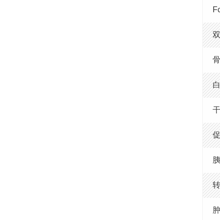
F
骨
白
干
促
胰
转
肿