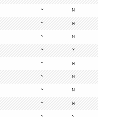
Y
N
Y
N
Y
N
Y
Y
Y
N
Y
N
Y
N
Y
N
Y
Y