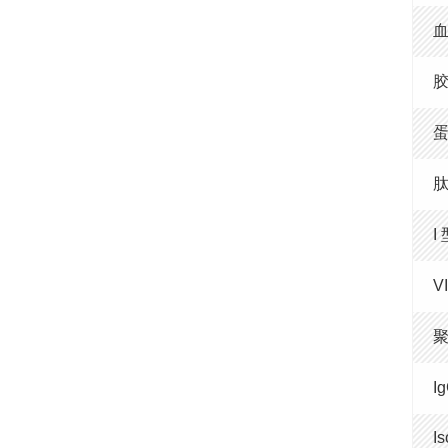
血
胶
蛋
肽
I
V
聚
I
Is