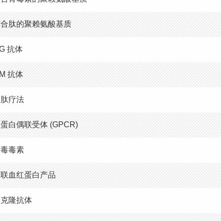
结合肽的聚赖氨酸基质
gG 抗体
gM 抗体
多肽疗法
 蛋白偶联受体 (GPCR)
肉毒毒素
交联血红蛋白产品
多克隆抗体