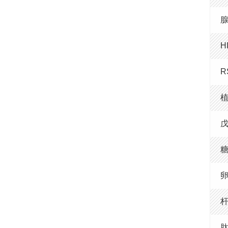
H
R
糖
卵