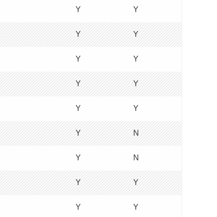
Y
Y
Y
Y
Y
Y
Y
Y
Y
Y
Y
N
Y
N
Y
Y
Y
Y