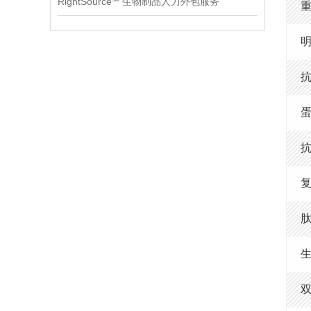
RightSource℠ 生物制品人力外包服务
复
肽