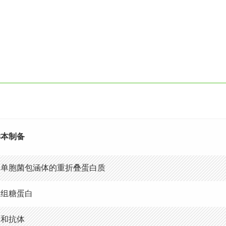
样本制备
假单胞菌包涵体的重折叠蛋白质
重组糖蛋白
嵌和抗体