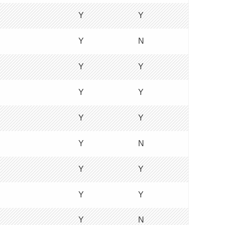
Y
Y
Y
N
Y
Y
Y
Y
Y
Y
Y
N
Y
Y
Y
Y
Y
N