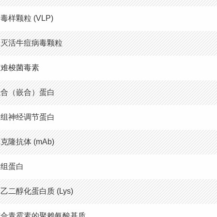
毒样颗粒 (VLP)
酸灭活牛痘病毒颗粒
艰难梭菌毒素
融合（嵌合）蛋白
重组神经调节蛋白
克隆抗体 (mAb)
重组蛋白
乙二醇化蛋白质 (Lys)
结合青霉素的聚赖氨酸基质